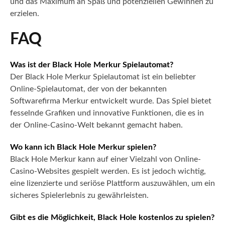
und das Maximum an Spaß und potenziellen Gewinnen zu
erzielen.
FAQ
Was ist der Black Hole Merkur Spielautomat?
Der Black Hole Merkur Spielautomat ist ein beliebter
Online-Spielautomat, der von der bekannten
Softwarefirma Merkur entwickelt wurde. Das Spiel bietet
fesselnde Grafiken und innovative Funktionen, die es in
der Online-Casino-Welt bekannt gemacht haben.
Wo kann ich Black Hole Merkur spielen?
Black Hole Merkur kann auf einer Vielzahl von Online-
Casino-Websites gespielt werden. Es ist jedoch wichtig,
eine lizenzierte und seriöse Plattform auszuwählen, um ein
sicheres Spielerlebnis zu gewährleisten.
Gibt es die Möglichkeit, Black Hole kostenlos zu spielen?