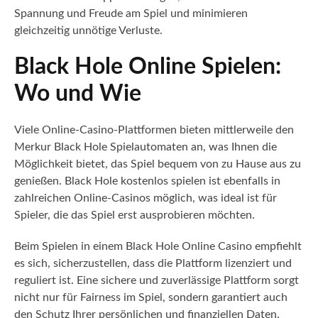
Spannung und Freude am Spiel und minimieren
gleichzeitig unnötige Verluste.
Black Hole Online Spielen:
Wo und Wie
Viele Online-Casino-Plattformen bieten mittlerweile den
Merkur Black Hole Spielautomaten an, was Ihnen die
Möglichkeit bietet, das Spiel bequem von zu Hause aus zu
genießen. Black Hole kostenlos spielen ist ebenfalls in
zahlreichen Online-Casinos möglich, was ideal ist für
Spieler, die das Spiel erst ausprobieren möchten.
Beim Spielen in einem Black Hole Online Casino empfiehlt
es sich, sicherzustellen, dass die Plattform lizenziert und
reguliert ist. Eine sichere und zuverlässige Plattform sorgt
nicht nur für Fairness im Spiel, sondern garantiert auch
den Schutz Ihrer persönlichen und finanziellen Daten.