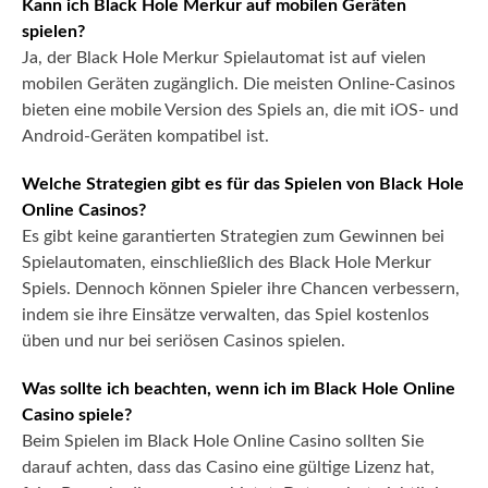
Kann ich Black Hole Merkur auf mobilen Geräten
spielen?
Ja, der Black Hole Merkur Spielautomat ist auf vielen
mobilen Geräten zugänglich. Die meisten Online-Casinos
bieten eine mobile Version des Spiels an, die mit iOS- und
Android-Geräten kompatibel ist.
Welche Strategien gibt es für das Spielen von Black Hole
Online Casinos?
Es gibt keine garantierten Strategien zum Gewinnen bei
Spielautomaten, einschließlich des Black Hole Merkur
Spiels. Dennoch können Spieler ihre Chancen verbessern,
indem sie ihre Einsätze verwalten, das Spiel kostenlos
üben und nur bei seriösen Casinos spielen.
Was sollte ich beachten, wenn ich im Black Hole Online
Casino spiele?
Beim Spielen im Black Hole Online Casino sollten Sie
darauf achten, dass das Casino eine gültige Lizenz hat,