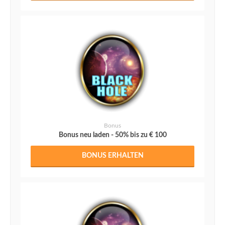
Bonus
Bonus neu laden - 50% bis zu € 100
BONUS ERHALTEN