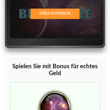
SPIELE KOSTENLOS
Spielen Sie mit Bonus für echtes
Geld