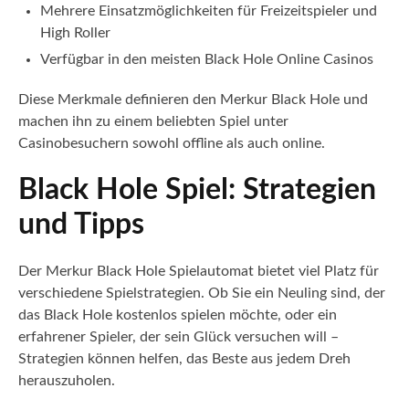
Mehrere Einsatzmöglichkeiten für Freizeitspieler und
High Roller
Verfügbar in den meisten Black Hole Online Casinos
Diese Merkmale definieren den Merkur Black Hole und
machen ihn zu einem beliebten Spiel unter
Casinobesuchern sowohl offline als auch online.
Black Hole Spiel: Strategien
und Tipps
Der Merkur Black Hole Spielautomat bietet viel Platz für
verschiedene Spielstrategien. Ob Sie ein Neuling sind, der
das Black Hole kostenlos spielen möchte, oder ein
erfahrener Spieler, der sein Glück versuchen will –
Strategien können helfen, das Beste aus jedem Dreh
herauszuholen.